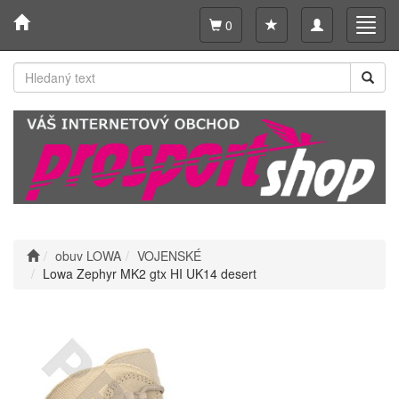
Toggle
Toggl
0
navigation
navig
obuv LOWA
VOJENSKÉ
Lowa Zephyr MK2 gtx HI UK14 desert