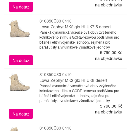
na objednávku
Na dotaz
310850C30 0410
Lowa Zephyr MK2 gtx HI UK7,5 desert
Pánská dynamická víceúčelová obuv zvýšeného
kotníkového střihu s GORE-texovou podšívkou pro
běžné i elitní vojenské jednotky, zejména pro
parašutisty a vrtulníkové výsadkové jednotky
5 790,00 Kč
na objednávku
Na dotaz
310850C30 0410
Lowa Zephyr MK2 gtx HI UK8 desert
Pánská dynamická víceúčelová obuv zvýšeného
kotníkového střihu s GORE-texovou podšívkou pro
běžné i elitní vojenské jednotky, zejména pro
parašutisty a vrtulníkové výsadkové jednotky
5 790,00 Kč
na objednávku
Na dotaz
310850C30 0410