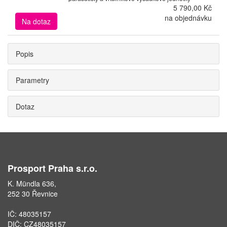
5 790,00 Kč
na objednávku
Na dotaz
Popis
Parametry
Dotaz
Prosport Praha s.r.o.
K. Mündla 636,
252 30 Řevnice
IČ: 48035157
DIČ: CZ48035157