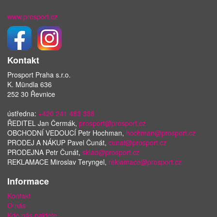
www.prosport.cz
Kontakt
Prosport Praha s.r.o.
K. Mündla 636
252 30 Řevnice
ústředna:
+420 241 483 338
ŘEDITEL Jan Čermák,
prosport@prosport.cz
OBCHODNÍ VEDOUCÍ Petr Hochman,
hochman@prosport.cz
PRODEJ A NÁKUP Pavel Čunát,
cunat@prosport.cz
PRODEJNA Petr Čunát,
sklad@prosport.cz
REKLAMACE Miroslav Teryngel,
reklamace@prosport.cz
Informace
Kontakt
O nás
Kde nás najdete