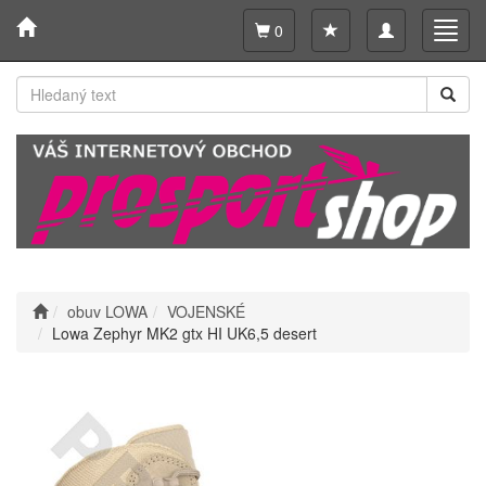
Toggle
Toggl
0
navigation
navig
obuv LOWA
VOJENSKÉ
Lowa Zephyr MK2 gtx HI UK6,5 desert