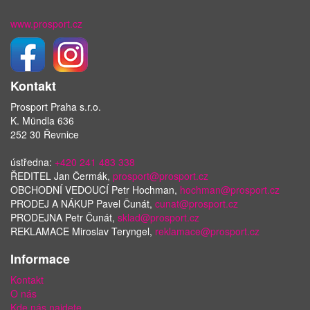
www.prosport.cz
Kontakt
Prosport Praha s.r.o.
K. Mündla 636
252 30 Řevnice
ústředna:
+420 241 483 338
ŘEDITEL Jan Čermák,
prosport@prosport.cz
OBCHODNÍ VEDOUCÍ Petr Hochman,
hochman@prosport.cz
PRODEJ A NÁKUP Pavel Čunát,
cunat@prosport.cz
PRODEJNA Petr Čunát,
sklad@prosport.cz
REKLAMACE Miroslav Teryngel,
reklamace@prosport.cz
Informace
Kontakt
O nás
Kde nás najdete