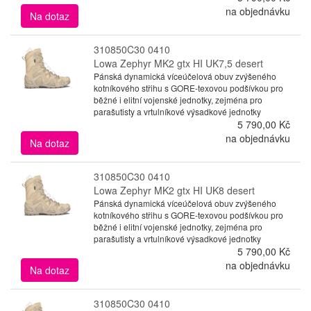
na objednávku
Na dotaz
310850C30 0410
Lowa Zephyr MK2 gtx HI UK7,5 desert
Pánská dynamická víceúčelová obuv zvýšeného
kotníkového střihu s GORE-texovou podšívkou pro
běžné i elitní vojenské jednotky, zejména pro
parašutisty a vrtulníkové výsadkové jednotky
5 790,00 Kč
na objednávku
Na dotaz
310850C30 0410
Lowa Zephyr MK2 gtx HI UK8 desert
Pánská dynamická víceúčelová obuv zvýšeného
kotníkového střihu s GORE-texovou podšívkou pro
běžné i elitní vojenské jednotky, zejména pro
parašutisty a vrtulníkové výsadkové jednotky
5 790,00 Kč
na objednávku
Na dotaz
310850C30 0410