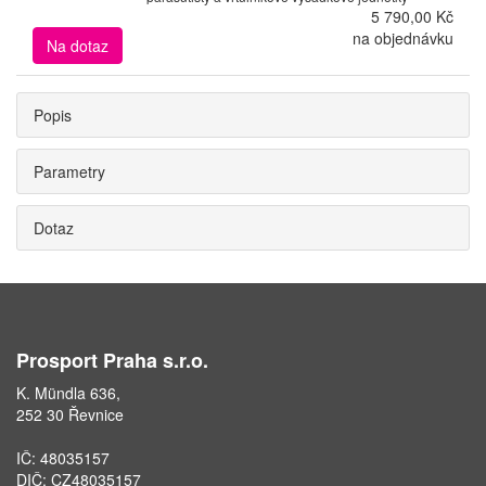
5 790,00 Kč
na objednávku
Na dotaz
Popis
Parametry
Dotaz
Prosport Praha s.r.o.
K. Mündla 636,
252 30 Řevnice
IČ: 48035157
DIČ: CZ48035157