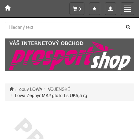
Toggle
Toggl
0
navigation
navig
obuv LOWA
VOJENSKÉ
Lowa Zephyr MK2 gtx lo Ls UK5,5 rg