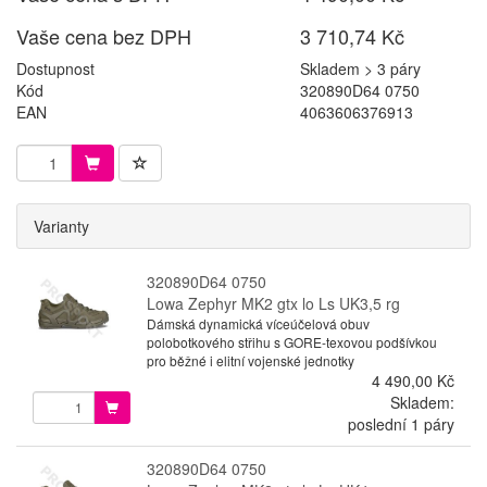
Vaše cena bez DPH
3 710,74 Kč
Dostupnost
Skladem > 3 páry
Kód
320890D64 0750
EAN
4063606376913
Varianty
320890D64 0750
Lowa Zephyr MK2 gtx lo Ls UK3,5 rg
Dámská dynamická víceúčelová obuv
polobotkového střihu s GORE-texovou podšívkou
pro běžné i elitní vojenské jednotky
4 490,00 Kč
Skladem:
poslední 1 páry
320890D64 0750