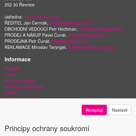
252 30 Řevnice
ústředna:
+420 241 483 338
ŘEDITEL Jan Čermák,
prosport@prosport.cz
OBCHODNÍ VEDOUCÍ Petr Hochman,
hochman@prosport.cz
PRODEJ A NÁKUP Pavel Čunát,
cunat@prosport.cz
PRODEJNA Petr Čunát,
sklad@prosport.cz
REKLAMACE Miroslav Teryngel,
reklamace@prosport.cz
Informace
Kontakt
O nás
Kde nás najdete
Obchodní podmínky
GDPR
Doprava a platba
Bezpečnost plateb a ochrana dat
Akceptuji
Nastavit
Odstoupení od smlouvy
Nastavení soukromí
Principy ochrany soukromí