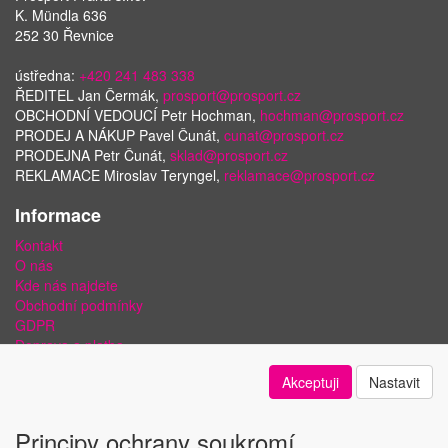
K. Mündla 636
252 30 Řevnice
ústředna:
+420 241 483 338
ŘEDITEL Jan Čermák,
prosport@prosport.cz
OBCHODNÍ VEDOUCÍ Petr Hochman,
hochman@prosport.cz
PRODEJ A NÁKUP Pavel Čunát,
cunat@prosport.cz
PRODEJNA Petr Čunát,
sklad@prosport.cz
REKLAMACE Miroslav Teryngel,
reklamace@prosport.cz
Informace
Kontakt
O nás
Kde nás najdete
Obchodní podmínky
GDPR
Doprava a platba
Bezpečnost plateb a ochrana dat
Akceptuji
Nastavit
Odstoupení od smlouvy
Nastavení soukromí
Principy ochrany soukromí