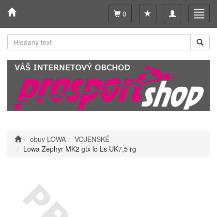
Toggle
Toggl
0
navigation
navig
obuv LOWA
VOJENSKÉ
Lowa Zephyr MK2 gtx lo Ls UK7,5 rg