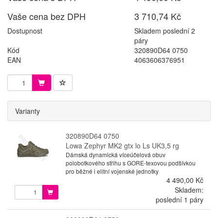
Vaše cena bez DPH
3 710,74 Kč
Dostupnost
Skladem poslední 2
páry
Kód
320890D64 0750
EAN
4063606376951
Varianty
320890D64 0750
Lowa Zephyr MK2 gtx lo Ls UK3,5 rg
Dámská dynamická víceúčelová obuv
polobotkového střihu s GORE-texovou podšívkou
pro běžné i elitní vojenské jednotky
4 490,00 Kč
Skladem:
poslední 1 páry