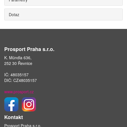
Dotaz
Prosport Praha s.r.o.
K. Mündla 636,
252 30 Řevnice
IČ: 48035157
DIČ: CZ48035157
www.prosport.cz
Kontakt
Prosport Praha s.r.o.