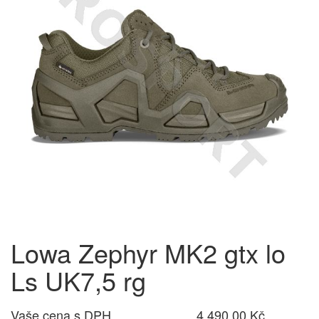
Lowa Zephyr MK2 gtx lo
Ls UK7,5 rg
Vaše cena s DPH
4 490,00 Kč