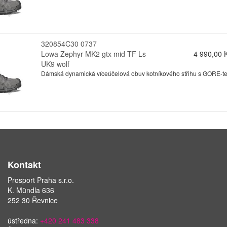
320854C30 0737
Lowa Zephyr MK2 gtx mid TF Ls
4 990,00 
UK9 wolf
Dámská dynamická víceúčelová obuv kotníkového střihu s GORE-tex
Kontakt
Prosport Praha s.r.o.
K. Mündla 636
252 30 Řevnice
ústředna:
+420 241 483 338