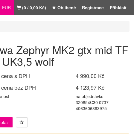
EUR
(0 / 0,00 Kč)
Oblíbené
Registrace
Přihlásit
wa Zephyr MK2 gtx mid TF
 UK3,5 wolf
 cena s DPH
4 990,00 Kč
 cena bez DPH
4 123,97 Kč
pnost
na objednávku
320854C30 0737
4063606363975
dotaz