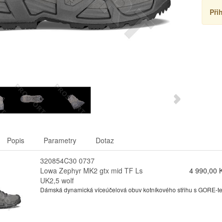
Při
Popis
Parametry
Dotaz
320854C30 0737
Lowa Zephyr MK2 gtx mid TF Ls
4 990,00 
UK2,5 wolf
Dámská dynamická víceúčelová obuv kotníkového střihu s GORE-tex