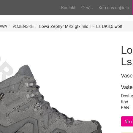
Kontakt
O nás
Kde nás najdete
OWA
VOJENSKÉ
Lowa Zephyr MK2 gtx mid TF Ls UK3,5 wolf
Lo
Ls
Vaše
Vaše
Dostu
Kód
EAN
Na 