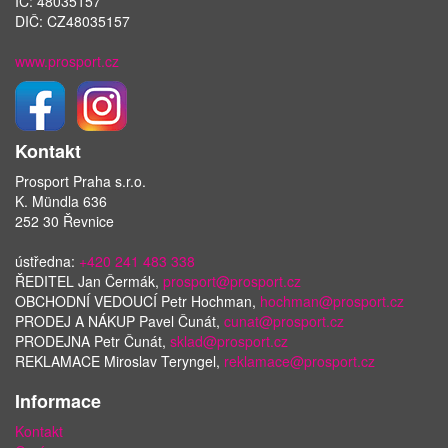
IČ: 48035157
DIČ: CZ48035157
www.prosport.cz
Kontakt
Prosport Praha s.r.o.
K. Mündla 636
252 30 Řevnice
ústředna:
+420 241 483 338
ŘEDITEL Jan Čermák,
prosport@prosport.cz
OBCHODNÍ VEDOUCÍ Petr Hochman,
hochman@prosport.cz
PRODEJ A NÁKUP Pavel Čunát,
cunat@prosport.cz
PRODEJNA Petr Čunát,
sklad@prosport.cz
REKLAMACE Miroslav Teryngel,
reklamace@prosport.cz
Informace
Kontakt