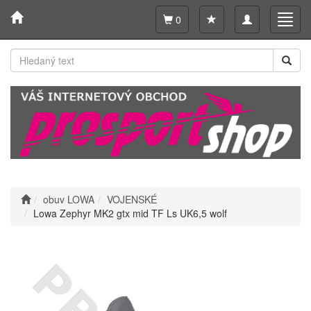
Toggle
Toggl
0
navigation
navig
obuv LOWA
VOJENSKÉ
Lowa Zephyr MK2 gtx mid TF Ls UK6,5 wolf