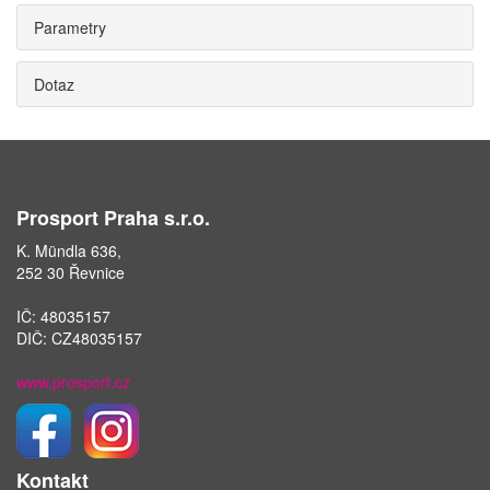
Parametry
Dotaz
Prosport Praha s.r.o.
K. Mündla 636,
252 30 Řevnice
IČ: 48035157
DIČ: CZ48035157
www.prosport.cz
Kontakt