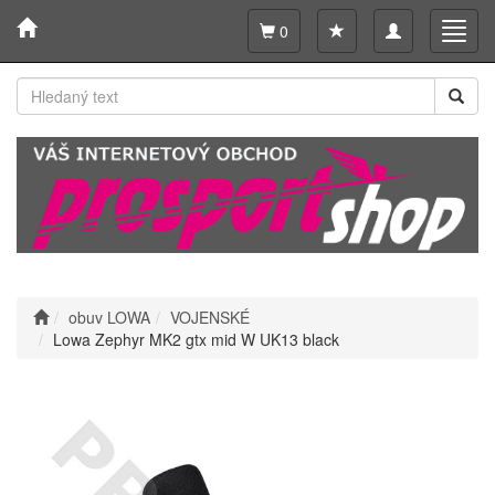
Toggle
Toggl
0
navigation
navig
obuv LOWA
VOJENSKÉ
Lowa Zephyr MK2 gtx mid W UK13 black