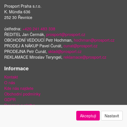
Prosport Praha s.r.o.
K. Mündla 636
252 30 Řevnice
ústředna:
+420 241 483 338
ŘEDITEL Jan Čermák,
prosport@prosport.cz
OBCHODNÍ VEDOUCÍ Petr Hochman,
hochman@prosport.cz
PRODEJ A NÁKUP Pavel Čunát,
cunat@prosport.cz
PRODEJNA Petr Čunát,
sklad@prosport.cz
REKLAMACE Miroslav Teryngel,
reklamace@prosport.cz
Informace
Kontakt
O nás
Kde nás najdete
Obchodní podmínky
GDPR
Doprava a platba
Bezpečnost plateb a ochrana dat
Akceptuji
Nastavit
Odstoupení od smlouvy
Nastavení soukromí