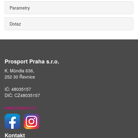
Parametry
Dotaz
Prosport Praha s.r.o.
K. Mündla 636,
252 30 Řevnice
IČ: 48035157
DIČ: CZ48035157
www.prosport.cz
Kontakt