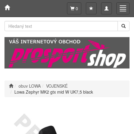
Toggle
Toggl
0
navigation
navig
obuv LOWA
VOJENSKÉ
Lowa Zephyr MK2 gtx mid W UK7,5 black