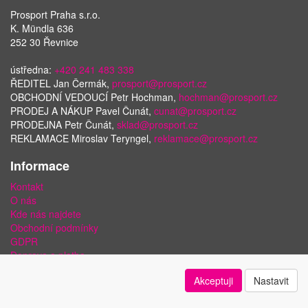
Prosport Praha s.r.o.
K. Mündla 636
252 30 Řevnice
ústředna:
+420 241 483 338
ŘEDITEL Jan Čermák,
prosport@prosport.cz
OBCHODNÍ VEDOUCÍ Petr Hochman,
hochman@prosport.cz
PRODEJ A NÁKUP Pavel Čunát,
cunat@prosport.cz
PRODEJNA Petr Čunát,
sklad@prosport.cz
REKLAMACE Miroslav Teryngel,
reklamace@prosport.cz
Informace
Kontakt
O nás
Kde nás najdete
Obchodní podmínky
GDPR
Doprava a platba
Bezpečnost plateb a ochrana dat
Akceptuji
Nastavit
Odstoupení od smlouvy
Nastavení soukromí