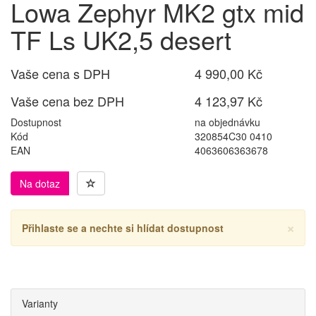
Lowa Zephyr MK2 gtx mid
TF Ls UK2,5 desert
Vaše cena s DPH
4 990,00 Kč
Vaše cena bez DPH
4 123,97 Kč
Dostupnost
na objednávku
Kód
320854C30 0410
EAN
4063606363678
Na dotaz
×
Přihlaste se a nechte si hlídat dostupnost
Varianty