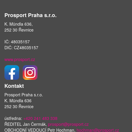
Prosport Praha s.r.o.
K. Mündla 636,
252 30 Řevnice
IČ: 48035157
DIČ: CZ48035157
www.prosport.cz
Kontakt
Prosport Praha s.r.o.
K. Mündla 636
252 30 Řevnice
ústředna:
+420 241 483 338
ŘEDITEL Jan Čermák,
prosport@prosport.cz
OBCHODNÍ VEDOUCÍ Petr Hochman,
hochman@prosport.cz