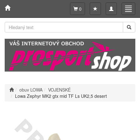
Toggle
Toggl
0
navigation
navig
obuv LOWA
VOJENSKÉ
Lowa Zephyr MK2 gtx mid TF Ls UK2,5 desert