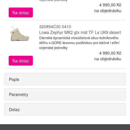
4 990,00 Kč
na objednávku
Na dotaz
320854C30 0410
Lowa Zephyr MK2 gtx mid TF Ls UK9 desert
Dámská dynamická víceúčelová obuv kotníkového
střihu s GORE-texovou podšívkou pro běžné i elitní
vojenské jednotky
4 990,00 Kč
na objednávku
Na dotaz
Popis
Parametry
Dotaz