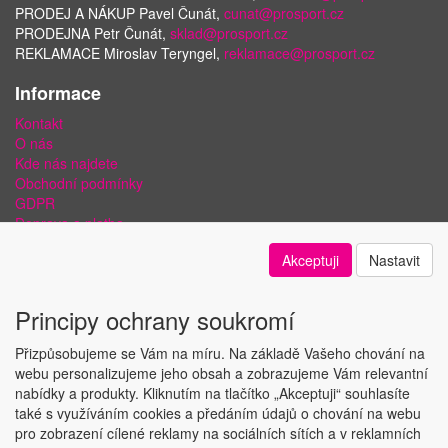
PRODEJ A NÁKUP Pavel Čunát,
cunat@prosport.cz
PRODEJNA Petr Čunát,
sklad@prosport.cz
REKLAMACE Miroslav Teryngel,
reklamace@prosport.cz
Informace
Kontakt
O nás
Kde nás najdete
Obchodní podmínky
GDPR
Doprava a platba
Bezpečnost plateb a ochrana dat
Akceptuji
Nastavit
Odstoupení od smlouvy
Nastavení soukromí
Principy ochrany soukromí
Přizpůsobujeme se Vám na míru. Na základě Vašeho chování na
webu personalizujeme jeho obsah a zobrazujeme Vám relevantní
nabídky a produkty. Kliknutím na tlačítko „Akceptuji“ souhlasíte
Copyright © ABRA Software a.s. 2018
také s využíváním cookies a předáním údajů o chování na webu
pro zobrazení cílené reklamy na sociálních sítích a v reklamních