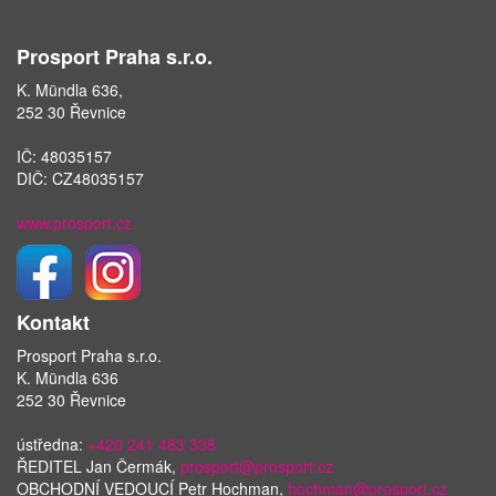
Prosport Praha s.r.o.
K. Mündla 636,
252 30 Řevnice
IČ: 48035157
DIČ: CZ48035157
www.prosport.cz
Kontakt
Prosport Praha s.r.o.
K. Mündla 636
252 30 Řevnice
ústředna:
+420 241 483 338
ŘEDITEL Jan Čermák,
prosport@prosport.cz
OBCHODNÍ VEDOUCÍ Petr Hochman,
hochman@prosport.cz