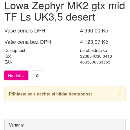
Lowa Zephyr MK2 gtx mid
TF Ls UK3,5 desert
Vaše cena s DPH
4 990,00 Kč
Vaše cena bez DPH
4 123,97 Kč
Dostupnost
na objednávku
Kód
320854C30 0410
EAN
4063606363555
Na dotaz
×
Přihlaste se a nechte si hlídat dostupnost
Varianty