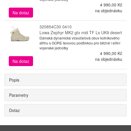
4 990,00 Kč
na objednávku
Na dotaz
320854C30 0410
Lowa Zephyr MK2 gtx mid TF Ls UK9 desert
Dámská dynamická víceúčelová obuv kotníkového
střihu s GORE-texovou podšívkou pro běžné i elitní
vojenské jednotky
4 990,00 Kč
na objednávku
Na dotaz
Popis
Parametry
Dotaz