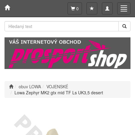
Toggle
Toggl
0
navigation
navig
obuv LOWA
VOJENSKÉ
Lowa Zephyr MK2 gtx mid TF Ls UK3,5 desert