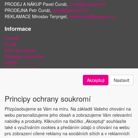
PRODEJ A NÁKUP Pavel Čunát,
cunat@prosport.cz
PRODEJNA Petr Čunát,
sklad@prosport.cz
REKLAMACE Miroslav Teryngel,
reklamace@prosport.cz
Informace
Kontakt
O nás
Kde nás najdete
Obchodní podmínky
GDPR
Doprava a platba
Bezpečnost plateb a ochrana dat
Akceptuji
Nastavit
Odstoupení od smlouvy
Nastavení soukromí
Principy ochrany soukromí
Přizpůsobujeme se Vám na míru. Na základě Vašeho chování na
webu personalizujeme jeho obsah a zobrazujeme Vám relevantní
nabídky a produkty. Kliknutím na tlačítko „Akceptuji“ souhlasíte
Copyright © ABRA Software a.s. 2018
také s využíváním cookies a předáním údajů o chování na webu
pro zobrazení cílené reklamy na sociálních sítích a v reklamních