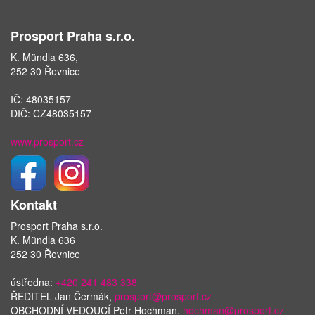
Prosport Praha s.r.o.
K. Mündla 636,
252 30 Řevnice
IČ: 48035157
DIČ: CZ48035157
www.prosport.cz
Kontakt
Prosport Praha s.r.o.
K. Mündla 636
252 30 Řevnice
ústředna:
+420 241 483 338
ŘEDITEL Jan Čermák,
prosport@prosport.cz
OBCHODNÍ VEDOUCÍ Petr Hochman,
hochman@prosport.cz