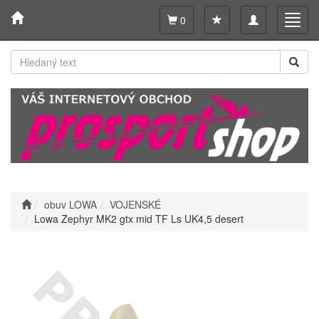
Toggle
Toggl
0
navigation
navig
obuv LOWA
VOJENSKÉ
Lowa Zephyr MK2 gtx mid TF Ls UK4,5 desert