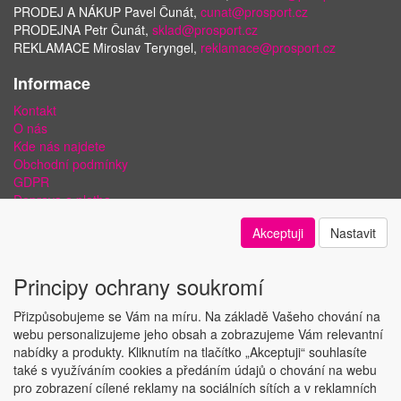
PRODEJ A NÁKUP Pavel Čunát,
cunat@prosport.cz
PRODEJNA Petr Čunát,
sklad@prosport.cz
REKLAMACE Miroslav Teryngel,
reklamace@prosport.cz
Informace
Kontakt
O nás
Kde nás najdete
Obchodní podmínky
GDPR
Doprava a platba
Bezpečnost plateb a ochrana dat
Akceptuji
Nastavit
Odstoupení od smlouvy
Nastavení soukromí
Principy ochrany soukromí
Přizpůsobujeme se Vám na míru. Na základě Vašeho chování na
webu personalizujeme jeho obsah a zobrazujeme Vám relevantní
nabídky a produkty. Kliknutím na tlačítko „Akceptuji“ souhlasíte
Copyright © ABRA Software a.s. 2018
také s využíváním cookies a předáním údajů o chování na webu
pro zobrazení cílené reklamy na sociálních sítích a v reklamních