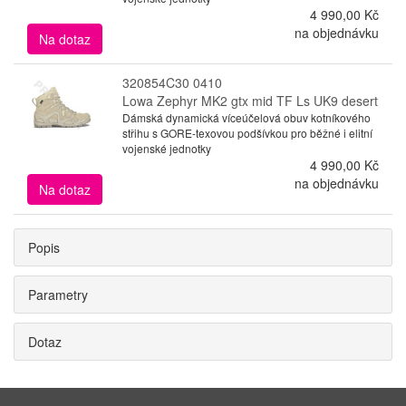
4 990,00 Kč
na objednávku
Na dotaz
320854C30 0410
Lowa Zephyr MK2 gtx mid TF Ls UK9 desert
Dámská dynamická víceúčelová obuv kotníkového
střihu s GORE-texovou podšívkou pro běžné i elitní
vojenské jednotky
4 990,00 Kč
na objednávku
Na dotaz
Popis
Parametry
Dotaz