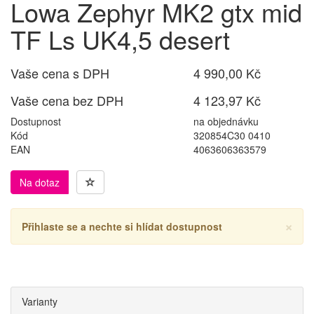
Lowa Zephyr MK2 gtx mid
TF Ls UK4,5 desert
Vaše cena s DPH
4 990,00 Kč
Vaše cena bez DPH
4 123,97 Kč
Dostupnost
na objednávku
Kód
320854C30 0410
EAN
4063606363579
Na dotaz
×
Přihlaste se a nechte si hlídat dostupnost
Varianty