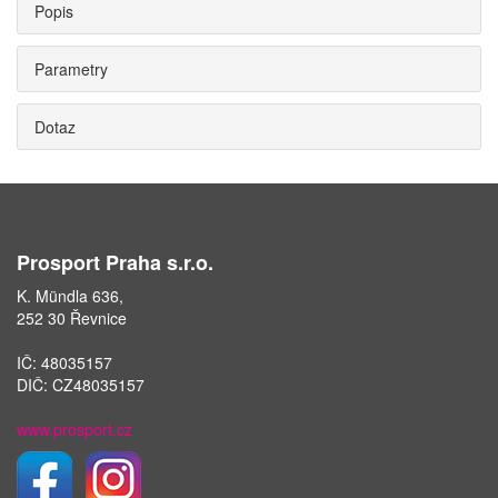
Popis
Parametry
Dotaz
Prosport Praha s.r.o.
K. Mündla 636,
252 30 Řevnice
IČ: 48035157
DIČ: CZ48035157
www.prosport.cz