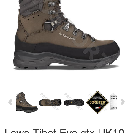
Lowa Tibet Evo gtx UK10