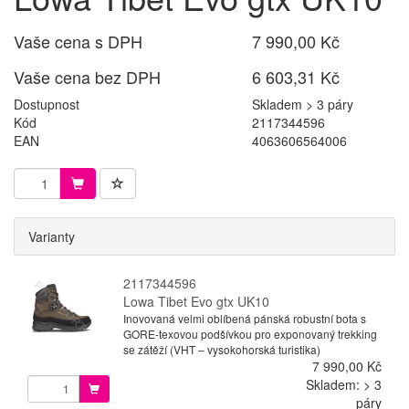
Vaše cena s DPH
7 990,00 Kč
Vaše cena bez DPH
6 603,31 Kč
Dostupnost
Skladem > 3 páry
Kód
2117344596
EAN
4063606564006
Varianty
2117344596
Lowa Tibet Evo gtx UK10
Inovovaná velmi oblíbená pánská robustní bota s
GORE-texovou podšívkou pro exponovaný trekking
se zátěží (VHT – vysokohorská turistika)
7 990,00 Kč
Skladem: > 3
páry