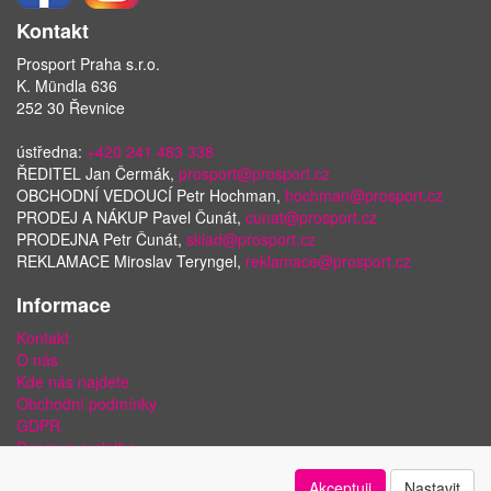
Kontakt
Prosport Praha s.r.o.
K. Mündla 636
252 30 Řevnice
ústředna:
+420 241 483 338
ŘEDITEL Jan Čermák,
prosport@prosport.cz
OBCHODNÍ VEDOUCÍ Petr Hochman,
hochman@prosport.cz
PRODEJ A NÁKUP Pavel Čunát,
cunat@prosport.cz
PRODEJNA Petr Čunát,
sklad@prosport.cz
REKLAMACE Miroslav Teryngel,
reklamace@prosport.cz
Informace
Kontakt
O nás
Kde nás najdete
Obchodní podmínky
GDPR
Doprava a platba
Bezpečnost plateb a ochrana dat
Akceptuji
Nastavit
Odstoupení od smlouvy