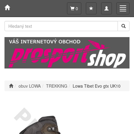
Toggle
Toggl
0
navigation
navig
obuv LOWA
TREKKING
Lowa Tibet Evo gtx UK10