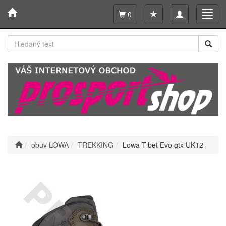
Toggle
Toggl
0
navigation
navig
obuv LOWA
TREKKING
Lowa Tibet Evo gtx UK12