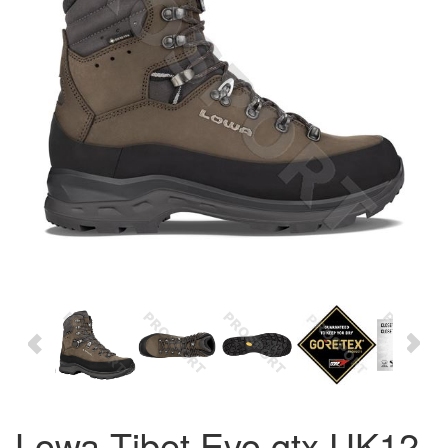
Lowa Tibet Evo gtx UK12