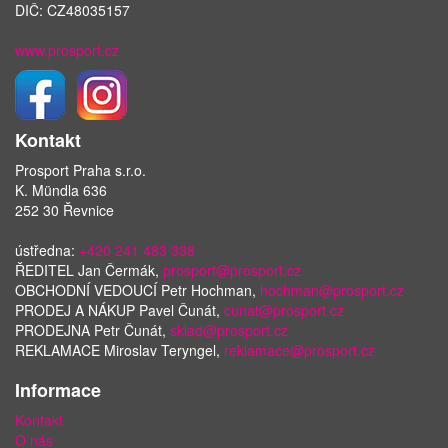
DIČ: CZ48035157
www.prosport.cz
Kontakt
Prosport Praha s.r.o.
K. Mündla 636
252 30 Řevnice
ústředna:
+420 241 483 338
ŘEDITEL Jan Čermák,
prosport@prosport.cz
OBCHODNÍ VEDOUCÍ Petr Hochman,
hochman@prosport.cz
PRODEJ A NÁKUP Pavel Čunát,
cunat@prosport.cz
PRODEJNA Petr Čunát,
sklad@prosport.cz
REKLAMACE Miroslav Teryngel,
reklamace@prosport.cz
Informace
Kontakt
O nás