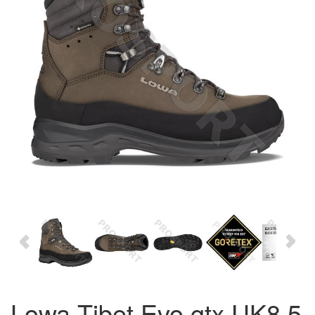
Lowa Tibet Evo gtx UK8,5