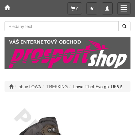
Toggle
Toggl
0
navigation
navig
obuv LOWA
TREKKING
Lowa Tibet Evo gtx UK8,5