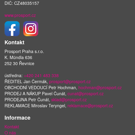
DIČ: CZ48035157
www.prosport.cz
Kontakt
Prosport Praha s.r.o.
K. Mündla 636
252 30 Řevnice
ústředna:
+420 241 483 338
ŘEDITEL Jan Čermák,
prosport@prosport.cz
OBCHODNÍ VEDOUCÍ Petr Hochman,
hochman@prosport.cz
PRODEJ A NÁKUP Pavel Čunát,
cunat@prosport.cz
PRODEJNA Petr Čunát,
sklad@prosport.cz
REKLAMACE Miroslav Teryngel,
reklamace@prosport.cz
Informace
Kontakt
O nás