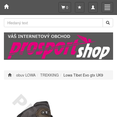
Toggle
Toggl
0
navigation
navig
obuv LOWA
TREKKING
Lowa Tibet Evo gtx UK9