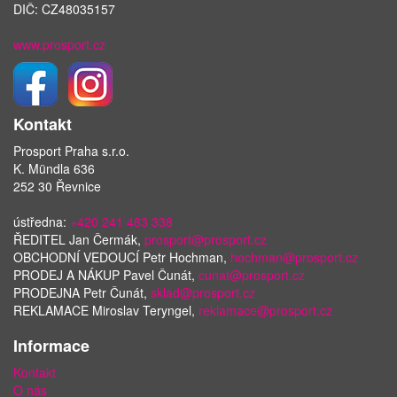
DIČ: CZ48035157
www.prosport.cz
Kontakt
Prosport Praha s.r.o.
K. Mündla 636
252 30 Řevnice
ústředna:
+420 241 483 338
ŘEDITEL Jan Čermák,
prosport@prosport.cz
OBCHODNÍ VEDOUCÍ Petr Hochman,
hochman@prosport.cz
PRODEJ A NÁKUP Pavel Čunát,
cunat@prosport.cz
PRODEJNA Petr Čunát,
sklad@prosport.cz
REKLAMACE Miroslav Teryngel,
reklamace@prosport.cz
Informace
Kontakt
O nás