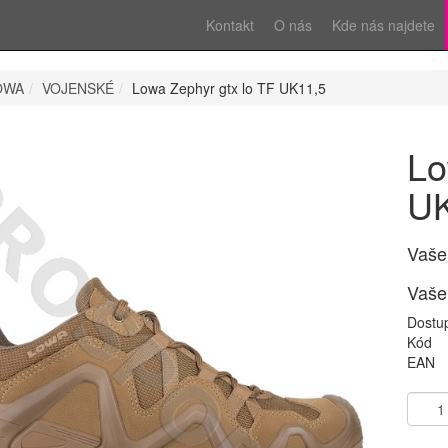
Kontakt
O nás
Kde nás najdete
OWA
VOJENSKÉ
Lowa Zephyr gtx lo TF UK11,5
Lo
UK
Vaše
Vaše
Dostu
Kód
EAN