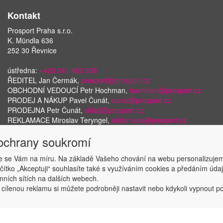
Kontakt
Prosport Praha s.r.o.
K. Mündla 636
252 30 Řevnice
ústředna:
+420 241 483 338
ŘEDITEL Jan Čermák,
prosport@prosport.cz
OBCHODNÍ VEDOUCÍ Petr Hochman,
hochman@prosport.cz
PRODEJ A NÁKUP Pavel Čunát,
cunat@prosport.cz
PRODEJNA Petr Čunát,
sklad@prosport.cz
REKLAMACE Miroslav Teryngel,
reklamace@prosport.cz
 ochrany soukromí
 se Vám na míru. Na základě Vašeho chování na webu personalizujem
Copyright © ABRA Software a.s. 2018
ačítko „Akceptuji“ souhlasíte také s využíváním cookies a předáním úd
amních sítích na dalších webech.
 cílenou reklamu si můžete podrobněji nastavit nebo kdykoli vypnout po k