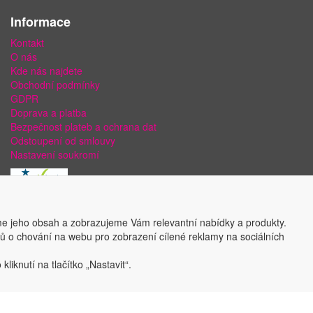
Informace
Kontakt
O nás
Kde nás najdete
Obchodní podmínky
GDPR
Doprava a platba
Bezpečnost plateb a ochrana dat
Odstoupení od smlouvy
Nastavení soukromí
e jeho obsah a zobrazujeme Vám relevantní nabídky a produkty.
ajů o chování na webu pro zobrazení cílené reklamy na sociálních
liknutí na tlačítko „Nastavit“.