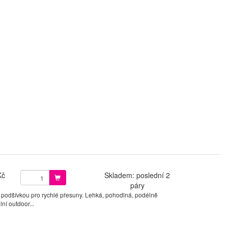
Kč
Skladem: poslední 2
páry
 podšívkou pro rychlé přesuny. Lehká, pohodlná, podélně
ní outdoor...