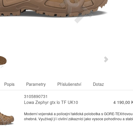
Popis
Parametry
Příslušenství
Dotaz
3105890731
Lowa Zephyr gtx lo TF UK10
4 190,00 
Moderní vojenská a policejní taktická polobotka s GORE-TEX®ovou
ohebná. Využívají jí i civilní zákazníci jako vysoce pohodlnou a stabil