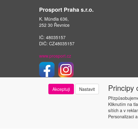
Prosport Praha s.r.o.
K. Mündla 636,
252 30 Řevnice
IČ: 48035157
DIČ: CZ48035157
www.prosport.cz
Principy
Akceptuji
Nastavit
Přizpůsobujeme
Kliknutím na tl
sítích a v rekl
Personalizaci a