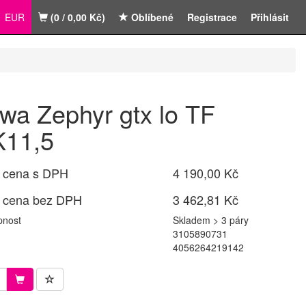
EUR
(0 / 0,00 Kč)
Oblíbené
Registrace
Přihlásit
wa Zephyr gtx lo TF
11,5
 cena s DPH
4 190,00 Kč
 cena bez DPH
3 462,81 Kč
pnost
Skladem > 3 páry
3105890731
4056264219142