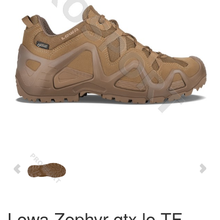
Lowa Zephyr gtx lo TF