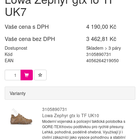
UK7
Vaše cena s DPH
4 190,00 Kč
Vaše cena bez DPH
3 462,81 Kč
Dostupnost
Skladem > 3 páry
Kód
3105890731
EAN
4056264219050
Varianty
3105890731
Lowa Zephyr gtx lo TF UK10
Moderní vojenská a policejní taktická polobotka s
GORE-TEX®ovou podšívkou pro rychlé přesuny.
Lehká, pohodlná, podélně ohebná. Využívají jí i
civilní zákazníci jako vysoce pohodlnou a stabilní