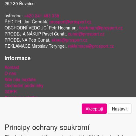
252 30 Řevnice
ústředna:
+420 241 483 338
ŘEDITEL Jan Čermák,
prosport@prosport.cz
OBCHODNÍ VEDOUCÍ Petr Hochman,
hochman@prosport.cz
PRODEJ A NÁKUP Pavel Čunát,
cunat@prosport.cz
PRODEJNA Petr Čunát,
sklad@prosport.cz
REKLAMACE Miroslav Teryngel,
reklamace@prosport.cz
Informace
Kontakt
O nás
Kde nás najdete
Obchodní podmínky
GDPR
Doprava a platba
Bezpečnost plateb a ochrana dat
Akceptuji
Nastavit
Odstoupení od smlouvy
Nastavení soukromí
Principy ochrany soukromí