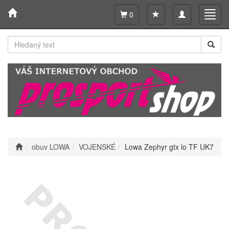
Toggle
Toggl
0
navigation
navig
obuv LOWA
VOJENSKÉ
Lowa Zephyr gtx lo TF UK7