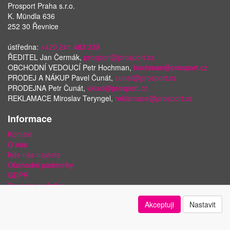
Prosport Praha s.r.o.
K. Mündla 636
252 30 Řevnice
ústředna:
+420 241 483 338
ŘEDITEL Jan Čermák,
prosport@prosport.cz
OBCHODNÍ VEDOUCÍ Petr Hochman,
hochman@prosport.cz
PRODEJ A NÁKUP Pavel Čunát,
cunat@prosport.cz
PRODEJNA Petr Čunát,
sklad@prosport.cz
REKLAMACE Miroslav Teryngel,
reklamace@prosport.cz
Informace
Kontakt
O nás
Kde nás najdete
Obchodní podmínky
GDPR
Doprava a platba
Bezpečnost plateb a ochrana dat
Akceptuji
Nastavit
Odstoupení od smlouvy
Nastavení soukromí