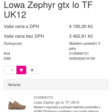
Lowa Zephyr gtx lo TF
UK12
Vaše cena s DPH
4 190,00 Kč
Vaše cena bez DPH
3 462,81 Kč
Dostupnost
Skladem poslední 3
páry
Kód
3105890731
EAN
4056264219159
Varianty
3105890731
Lowa Zephyr gtx lo TF UK10
Moderní vojenská a policejní taktická polobotka s
GORE-TEX®ovou podšívkou pro rychlé přesuny.