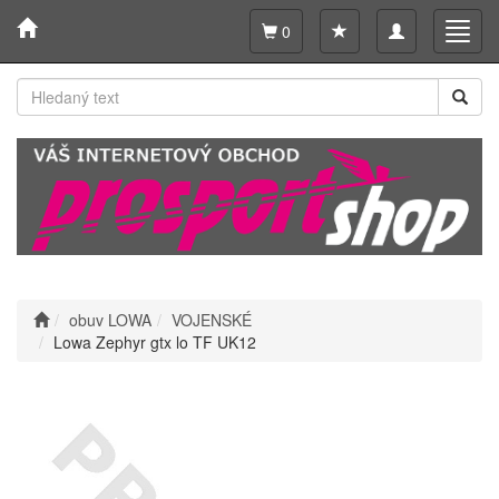
Toggle
Toggl
0
navigation
navig
obuv LOWA
VOJENSKÉ
Lowa Zephyr gtx lo TF UK12