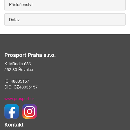
Příslušenství
Dotaz
Prosport Praha s.r.o.
K. Mündla 636,
252 30 Řevnice
IČ: 48035157
DIČ: CZ48035157
www.prosport.cz
Kontakt