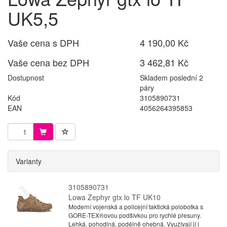
UK5,5
Vaše cena s DPH
4 190,00 Kč
Vaše cena bez DPH
3 462,81 Kč
Dostupnost
Skladem poslední 2
páry
Kód
3105890731
EAN
4056264395853
Varianty
3105890731
Lowa Zephyr gtx lo TF UK10
Moderní vojenská a policejní taktická polobotka s
GORE-TEX®ovou podšívkou pro rychlé přesuny.
Lehká, pohodlná, podélně ohebná. Využívají jí i