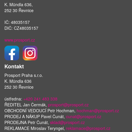
K. Mündla 636,
252 30 Řevnice
IČ: 48035157
DIČ: CZ48035157
www.prosport.cz
Kontakt
Prosport Praha s.r.o.
K. Mündla 636
252 30 Řevnice
ústředna:
+420 241 483 338
ŘEDITEL Jan Čermák,
prosport@prosport.cz
OBCHODNÍ VEDOUCÍ Petr Hochman,
hochman@prosport.cz
PRODEJ A NÁKUP Pavel Čunát,
cunat@prosport.cz
PRODEJNA Petr Čunát,
sklad@prosport.cz
REKLAMACE Miroslav Teryngel,
reklamace@prosport.cz