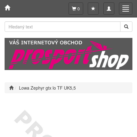
Toggle
Toggl
0
navigation
navig
Lowa Zephyr gtx lo TF UK5,5