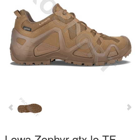
Lowa Zephyr gtx lo TF