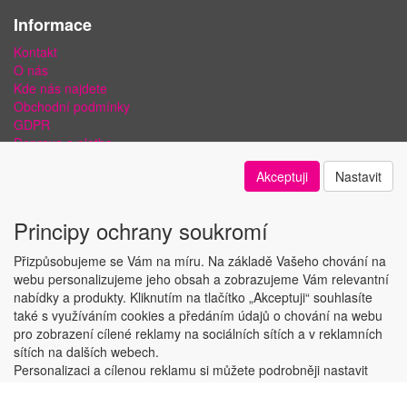
Informace
Kontakt
O nás
Kde nás najdete
Obchodní podmínky
GDPR
Doprava a platba
Bezpečnost plateb a ochrana dat
Akceptuji
Nastavit
Odstoupení od smlouvy
Nastavení soukromí
Principy ochrany soukromí
Přizpůsobujeme se Vám na míru. Na základě Vašeho chování na
webu personalizujeme jeho obsah a zobrazujeme Vám relevantní
nabídky a produkty. Kliknutím na tlačítko „Akceptuji“ souhlasíte
Copyright © ABRA Software a.s. 2018
také s využíváním cookies a předáním údajů o chování na webu
pro zobrazení cílené reklamy na sociálních sítích a v reklamních
sítích na dalších webech.
Personalizaci a cílenou reklamu si můžete podrobněji nastavit
nebo kdykoli vypnout po kliknutí na tlačítko „Nastavit“.