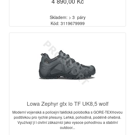
4 890,00 Kč
Skladem: > 3 páry
Kód: 3119679999
Lowa Zephyr gtx lo TF UK8,5 wolf
Moderní vojenská a policejní taktická polobotka s GORE-TEX®ovou
podšívkou pro rychlé přesuny. Lehká, pohodlná, podélně ohebná.
Využívají jí i civilní zákazníci jako vysoce pohodlnou a stabilní
outdoor...