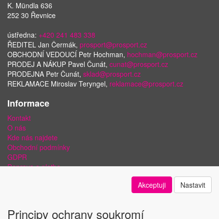
K. Mündla 636
252 30 Řevnice
ústředna:
+420 241 483 338
ŘEDITEL Jan Čermák,
prosport@prosport.cz
OBCHODNÍ VEDOUCÍ Petr Hochman,
hochman@prosport.cz
PRODEJ A NÁKUP Pavel Čunát,
cunat@prosport.cz
PRODEJNA Petr Čunát,
sklad@prosport.cz
REKLAMACE Miroslav Teryngel,
reklamace@prosport.cz
Informace
Kontakt
O nás
Kde nás najdete
Obchodní podmínky
GDPR
Doprava a platba
Bezpečnost plateb a ochrana dat
Akceptuji
Nastavit
Odstoupení od smlouvy
Nastavení soukromí
Principy ochrany soukromí