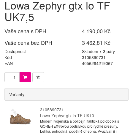
Lowa Zephyr gtx lo TF
UK7,5
Vaše cena s DPH
4 190,00 Kč
Vaše cena bez DPH
3 462,81 Kč
Dostupnost
Skladem > 3 páry
Kód
3105890731
EAN
4056264219067
Varianty
3105890731
Lowa Zephyr gtx lo TF UK10
Moderní vojenská a policejní taktická polobotka s
GORE-TEX®ovou podšívkou pro rychlé přesuny.
Lehká, pohodlná, podélně ohebná. Využívají jí i