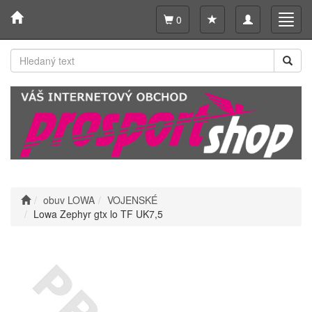
Toggle
Toggl
0
navigation
navig
obuv LOWA
VOJENSKÉ
Lowa Zephyr gtx lo TF UK7,5