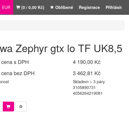
EUR
(0 / 0,00 Kč)
Oblíbené
Registrace
Přihlásit
wa Zephyr gtx lo TF UK8,5
 cena s DPH
4 190,00 Kč
 cena bez DPH
3 462,81 Kč
pnost
Skladem > 3 páry
3105890731
4056264219081