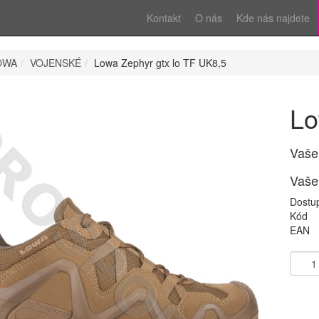
Kontakt
O nás
Kde nás najdete
OWA
VOJENSKÉ
Lowa Zephyr gtx lo TF UK8,5
Lo
Vaše
Vaše
Dostu
Kód
EAN