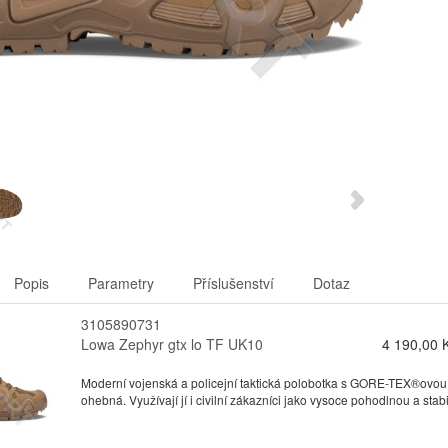
Popis
Parametry
Příslušenství
Dotaz
3105890731
Lowa Zephyr gtx lo TF UK10
4 190,00 
Moderní vojenská a policejní taktická polobotka s GORE-TEX®ovou
ohebná. Využívají jí i civilní zákazníci jako vysoce pohodlnou a stabil