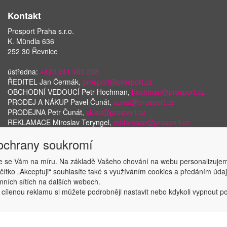
Kontakt
Prosport Praha s.r.o.
K. Mündla 636
252 30 Řevnice
ústředna:
+420 241 483 338
ŘEDITEL Jan Čermák,
prosport@prosport.cz
OBCHODNÍ VEDOUCÍ Petr Hochman,
hochman@prosport.cz
PRODEJ A NÁKUP Pavel Čunát,
cunat@prosport.cz
PRODEJNA Petr Čunát,
sklad@prosport.cz
REKLAMACE Miroslav Teryngel,
reklamace@prosport.cz
 ochrany soukromí
 se Vám na míru. Na základě Vašeho chování na webu personalizujem
Copyright © ABRA Software a.s. 2018
ačítko „Akceptuji“ souhlasíte také s využíváním cookies a předáním úd
amních sítích na dalších webech.
 cílenou reklamu si můžete podrobněji nastavit nebo kdykoli vypnout po k