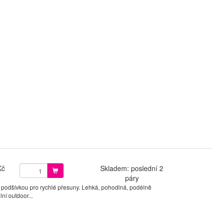
Kč
Skladem: poslední 2
páry
 podšívkou pro rychlé přesuny. Lehká, pohodlná, podélně
ní outdoor...