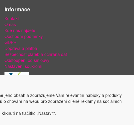
Informace
Kontakt
O nás
Kde nás najdete
Obchodní podmínky
GDPR
Doprava a platba
Bezpečnost plateb a ochrana dat
Odstoupení od smlouvy
Nastavení soukromí
e jeho obsah a zobrazujeme Vám relevantní nabídky a produkty.
ajů o chování na webu pro zobrazení cílené reklamy na sociálních
liknutí na tlačítko „Nastavit“.