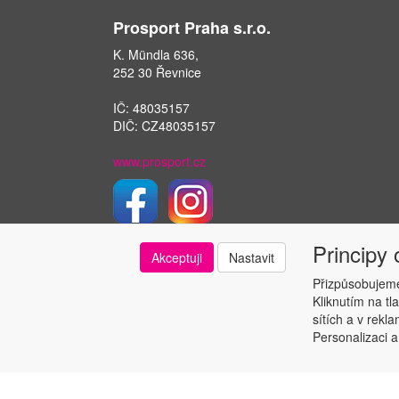
Prosport Praha s.r.o.
K. Mündla 636,
252 30 Řevnice
IČ: 48035157
DIČ: CZ48035157
www.prosport.cz
Principy
Akceptuji
Nastavit
Přizpůsobujeme
Kliknutím na tl
sítích a v rekl
Personalizaci a